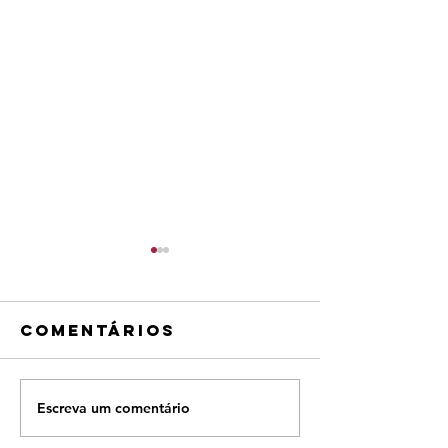
Comentários
Escreva um comentário
Semana de
Moda
NOsso p